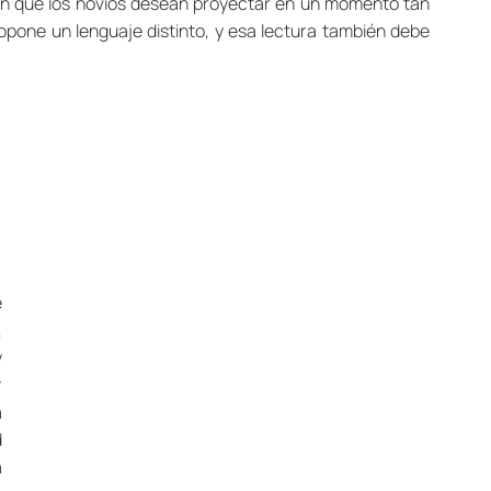
agen que los novios desean proyectar en un momento tan 
opone un lenguaje distinto, y esa lectura también debe 
 
 
 
 
 
 
 