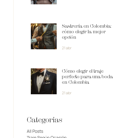
Sastrería en Colombia:
cómo elegir la mejor
opción
21 abr
Cómo elegir el traje
perfecto para una boda
en Colombia
21 abr
Categorias
All Posts
Traje Según Ocasión