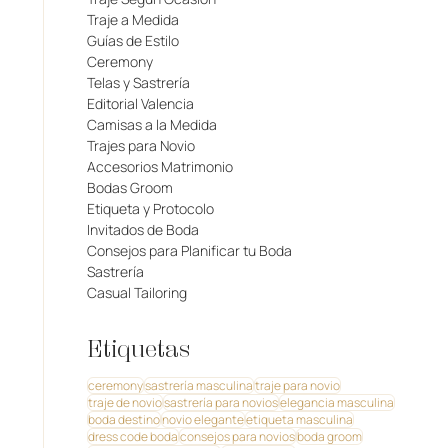
Traje a Medida
Guías de Estilo
Ceremony
Telas y Sastrería
Editorial Valencia
Camisas a la Medida
Trajes para Novio
Accesorios Matrimonio
Bodas Groom
Etiqueta y Protocolo
Invitados de Boda
Consejos para Planificar tu Boda
Sastrería
Casual Tailoring
Etiquetas
ceremony
sastrería masculina
traje para novio
traje de novio
sastrería para novios
elegancia masculina
boda destino
novio elegante
etiqueta masculina
dress code boda
consejos para novios
boda groom