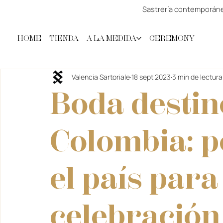
Sastrería contemporánea
HOME
TIENDA
A LA MEDIDA
CEREMONY
Valencia Sartoriale
18 sept 2023
3 min de lectura
Boda destin
Colombia: p
el país para
celebración