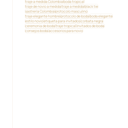
traje a medida Colombia
boda tropical
traje de novio a medida
traje a medida
black tie
sastrería Colombia
protocolo masculino
traje elegante hombre
protocolo de boda
boda elegante
estilo novio
etiqueta para invitados
corbata negra
ceremonia de boda
traje tropical
invitados de boda
consejos boda
accesorios para novio