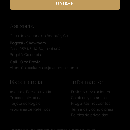
UNIRSE
Asesoría
Citas de asesoría en Bogotá y Cali
Bogotá - Showroom
Calle 93B N° 11A-84, local 404
Bogotá, Colombia
Cali - Cita Previa
Atención exclusiva bajo agendamiento
Experiencia
Información
Asesoría Personalizada
Envíos y devoluciones
Proceso a Medida
Cambios y garantías
Tarjeta de Regalo
Preguntas frecuentes
Programa de Referidos
Términos y condiciones
Política de privacidad