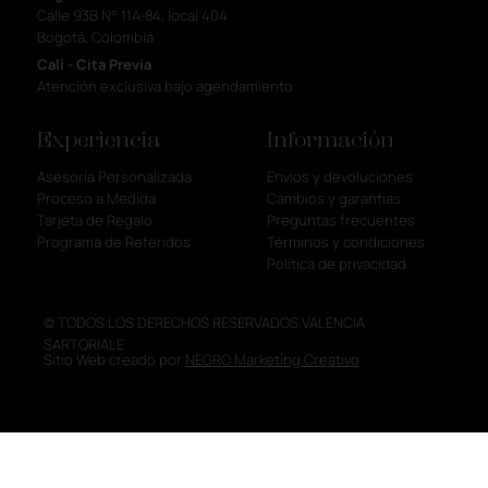
Calle 93B N° 11A-84, local 404
Bogotá, Colombia
Cali - Cita Previa
Atención exclusiva bajo agendamiento
Experiencia
Información
Asesoría Personalizada
Envíos y devoluciones
Proceso a Medida
Cambios y garantías
Tarjeta de Regalo
Preguntas frecuentes
Programa de Referidos
Términos y condiciones
Política de privacidad
© TODOS LOS DERECHOS RESERVADOS.VALENCIA
SARTORIALE
Sitio Web creado por
NEGRO Marketing Creativo