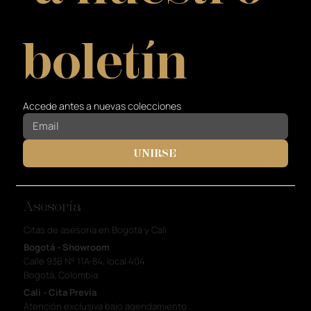
boletín
Accede antes a nuevas colecciones
UNIRSE
Asesoría
Citas de asesoría en Bogotá y Cali
Bogotá - Showroom
Calle 93B N° 11A-84, local 404
Bogotá, Colombia
Cali - Cita Previa
Atención exclusiva bajo agendamiento