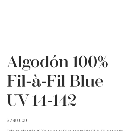
Algodón 100%
Fil-à-Fil Blue –
UV 14-142
Precio
$ 380.000