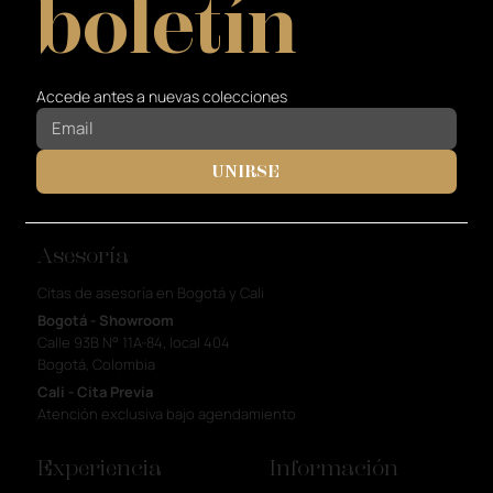
boletín
Accede antes a nuevas colecciones
UNIRSE
Asesoría
Citas de asesoría en Bogotá y Cali
Bogotá - Showroom
Calle 93B N° 11A-84, local 404
Bogotá, Colombia
Cali - Cita Previa
Atención exclusiva bajo agendamiento
Experiencia
Información