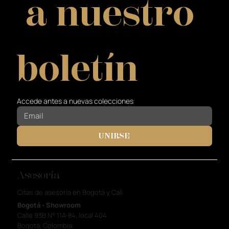
 a nuestro 
boletín
Accede antes a nuevas colecciones
UNIRSE
Asesoría
Citas de asesoría en Bogotá y Cali
Bogotá - Showroom
Calle 93B N° 11A-84, local 404
Bogotá, Colombia