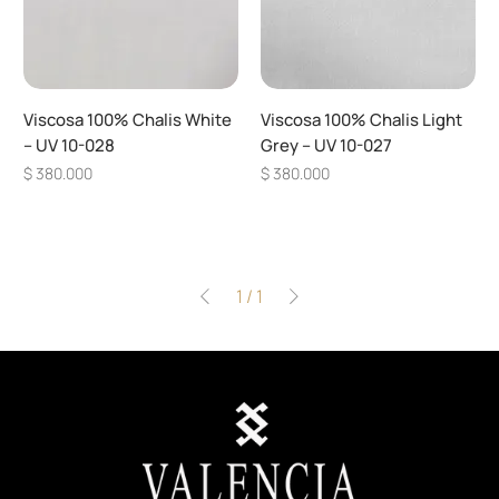
Viscosa 100% Chalis White
Viscosa 100% Chalis Light
– UV 10-028
Grey – UV 10-027
Precio
Precio
$ 380.000
$ 380.000
1
/
1