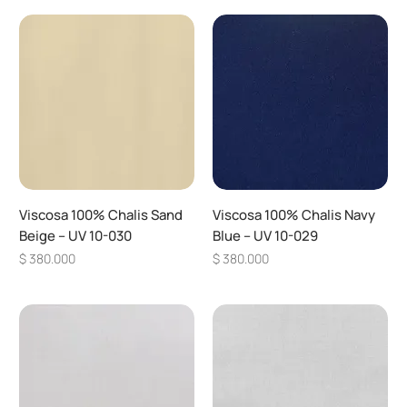
Viscosa 100% Chalis Sand
Viscosa 100% Chalis Navy
Beige – UV 10-030
Blue – UV 10-029
Precio
Precio
$ 380.000
$ 380.000