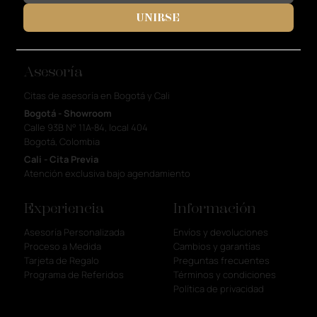
UNIRSE
Asesoría
Citas de asesoría en Bogotá y Cali
Bogotá - Showroom
Calle 93B N° 11A-84, local 404
Bogotá, Colombia
Cali - Cita Previa
Atención exclusiva bajo agendamiento
Experiencia
Información
Asesoría Personalizada
Envíos y devoluciones
Proceso a Medida
Cambios y garantías
Tarjeta de Regalo
Preguntas frecuentes
Programa de Referidos
Términos y condiciones
Política de privacidad