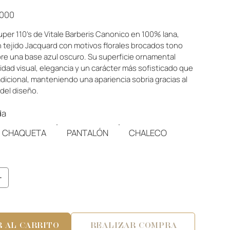
.000
uper 110’s de Vitale Barberis Canonico en 100% lana, 
n tejido Jacquard con motivos florales brocados tono 
re una base azul oscuro. Su superficie ornamental 
dad visual, elegancia y un carácter más sofisticado que 
adicional, manteniendo una apariencia sobria gracias al 
 del diseño.
da
CHAQUETA
PANTALÓN
CHALECO
 AL CARRITO
REALIZAR COMPRA