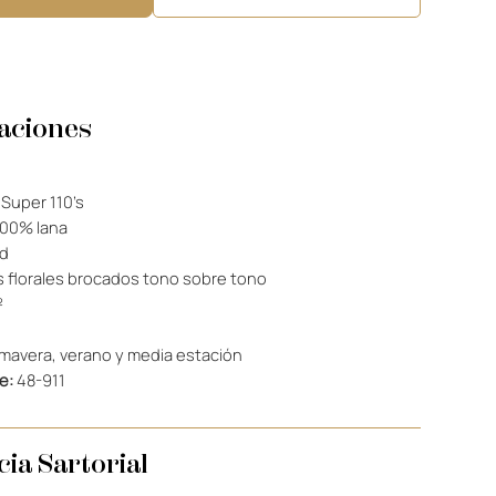
caciones
Super 110’s
00% lana
d
 florales brocados tono sobre tono
²
mavera, verano y media estación
e:
48-911
ia Sartorial