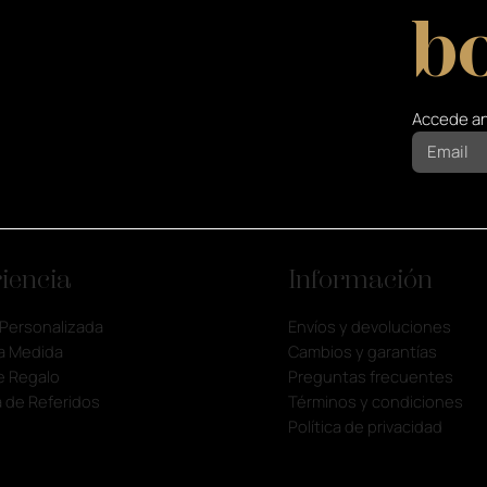
bo
Accede an
iencia
Información
 Personalizada
Envíos y devoluciones
a Medida
Cambios y garantías
e Regalo
Preguntas frecuentes
 de Referidos
Términos y condiciones
Política de privacidad