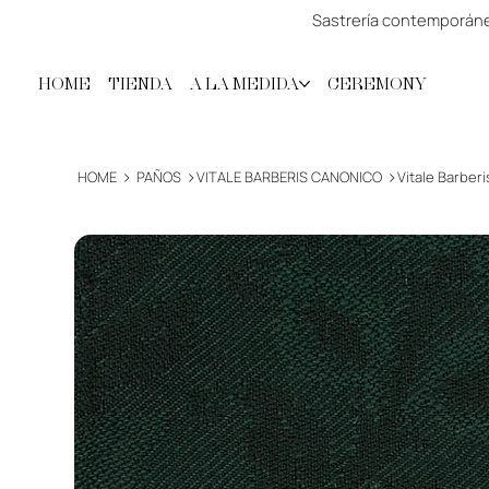
Sastrería contemporánea
HOME
TIENDA
A LA MEDIDA
CEREMONY
>
>
>
HOME
PAÑOS
VITALE BARBERIS CANONICO
Vitale Barber