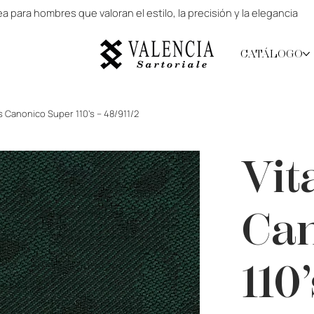
 para hombres que valoran el estilo, la precisión y la elegancia
CATÁLOGO
is Canonico Super 110’s – 48/911/2
Vit
Can
110