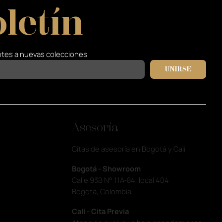
letín
tes a nuevas colecciones
UNIRSE
Asesoría
Citas de asesoría en Bogotá y Cali
Bogotá - Showroom
Calle 93B N° 11A-84, local 404
Bogotá, Colombia
Cali - Cita Previa