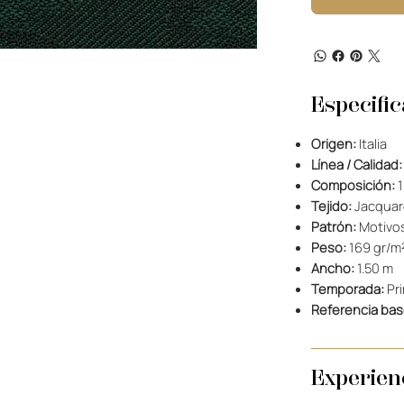
Especifi
Origen:
Italia
Línea / Calidad:
Composición:
1
Tejido:
Jacquar
Patrón:
Motivos
Peso:
169 gr/m
Ancho:
1.50 m
Temporada:
Pri
Referencia bas
Experienc