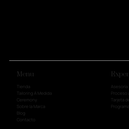
Menu
Exper
Tienda
Asesoría
Tailoring A Medida
Proceso 
Ceremony
Tarjeta d
Sobre la Marca
Programa
Blog
Contacto