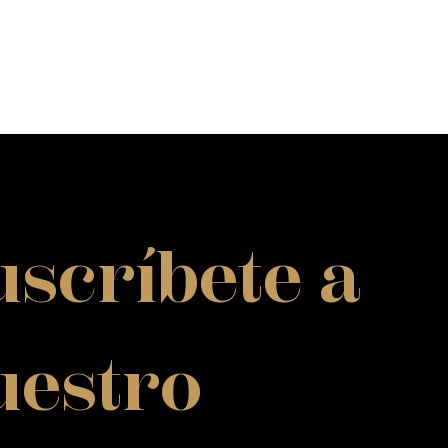
scríbete a 
estro 