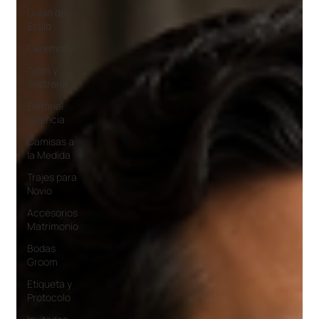
Guías de
Estilo
Ceremony
Telas y
Sastrería
Editorial
Valencia
Camisas a
la Medida
Trajes para
Novio
Accesorios
Matrimonio
Bodas
Groom
Etiqueta y
Protocolo