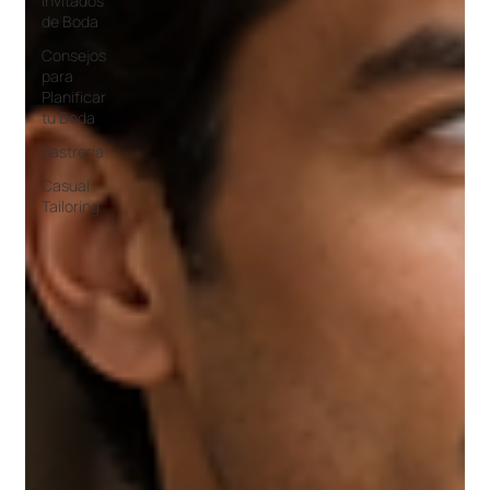
Invitados
de Boda
Consejos
para
Planificar
tu Boda
Sastrería
Casual
Tailoring