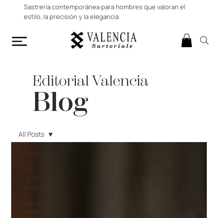
Sastrería contemporánea para hombres que valoran el
estilo, la precisión y la elegancia
Editorial Valencia
Blog
All Posts
All Posts
Traje
Según
Ocasión
Traje a
Medida