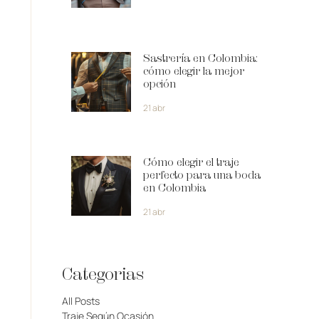
Sastrería en Colombia:
cómo elegir la mejor
opción
21 abr
Cómo elegir el traje
perfecto para una boda
en Colombia
21 abr
Categorias
All Posts
Traje Según Ocasión