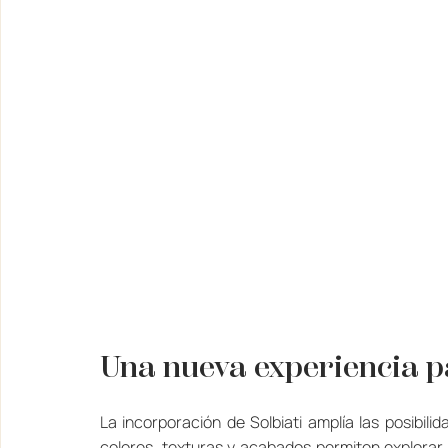
Una nueva experiencia p
La incorporación de Solbiati amplía las posibili
colores, texturas y acabados permiten explorar 