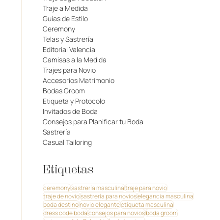
Traje a Medida
Guías de Estilo
Ceremony
Telas y Sastrería
Editorial Valencia
Camisas a la Medida
Trajes para Novio
Accesorios Matrimonio
Bodas Groom
Etiqueta y Protocolo
Invitados de Boda
Consejos para Planificar tu Boda
Sastrería
Casual Tailoring
Etiquetas
ceremony
sastrería masculina
traje para novio
traje de novio
sastrería para novios
elegancia masculina
boda destino
novio elegante
etiqueta masculina
dress code boda
consejos para novios
boda groom