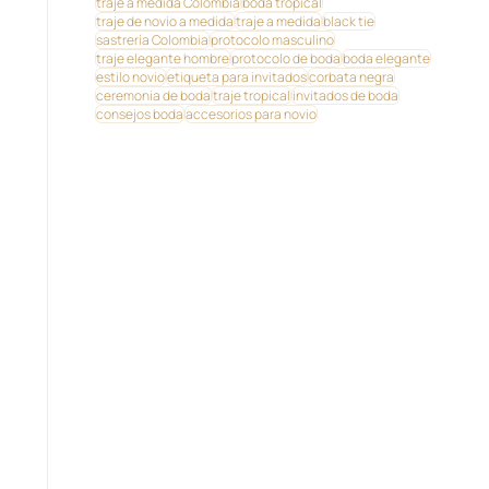
traje a medida Colombia
boda tropical
traje de novio a medida
traje a medida
black tie
sastrería Colombia
protocolo masculino
traje elegante hombre
protocolo de boda
boda elegante
estilo novio
etiqueta para invitados
corbata negra
ceremonia de boda
traje tropical
invitados de boda
consejos boda
accesorios para novio